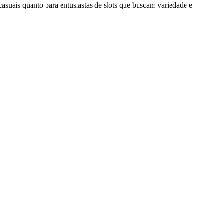
 casuais quanto para entusiastas de slots que buscam variedade e