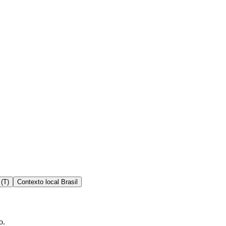
 (T)
Contexto local Brasil
o.