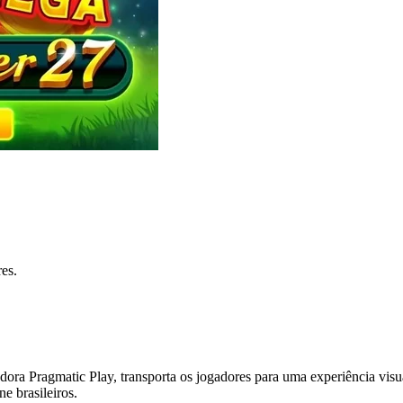
es.
ora Pragmatic Play, transporta os jogadores para uma experiência vis
e brasileiros.