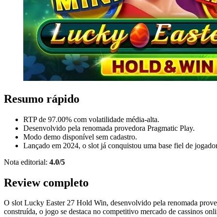
Resumo rápido
RTP de 97.00% com volatilidade média-alta.
Desenvolvido pela renomada provedora Pragmatic Play.
Modo demo disponível sem cadastro.
Lançado em 2024, o slot já conquistou uma base fiel de jogador
Nota editorial:
4.0/5
Review completo
O slot Lucky Easter 27 Hold Win, desenvolvido pela renomada proved
construída, o jogo se destaca no competitivo mercado de cassinos onlin